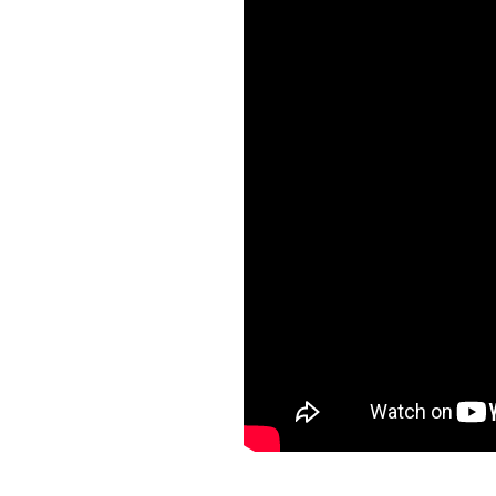
ウ
て
し
ィ
ィ
く
い
ン
ン
だ
ウ
ド
ド
さ
ィ
ウ
ウ
い
ン
で
で
(
ド
開
開
新
ウ
き
き
し
で
ま
ま
い
開
す
す
ウ
き
)
)
ィ
ま
ン
す
ド
)
ウ
で
開
き
ま
す
)