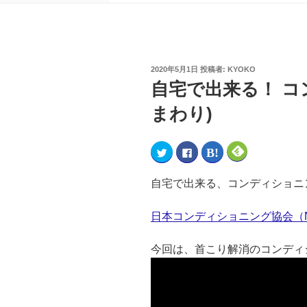
2020年5月1日
投稿者:
KYOKO
自宅で出来る！ コ
まわり)
ク
F
ク
ク
リ
a
リ
リ
ッ
c
ッ
ッ
ク
e
ク
ク
し
b
し
し
自宅で出来る、コンディショニ
て
o
て
て
T
o
は
F
w
k
て
e
i
で
な
e
日本コンディショニング協会（N
t
共
ブ
d
t
有
ッ
l
e
す
ク
y
r
る
マ
で
今回は、首こり解消のコンディ
で
に
ー
購
共
は
ク
読
有
ク
で
(
(
リ
共
新
新
ッ
有
し
し
ク
(
い
い
し
新
ウ