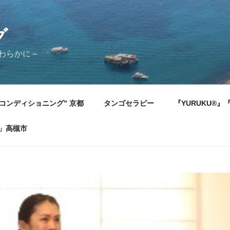
グ
やわらかに～
コンディショニング” 京都
タンゴセラピー
『YURUKU®
)」高槻市