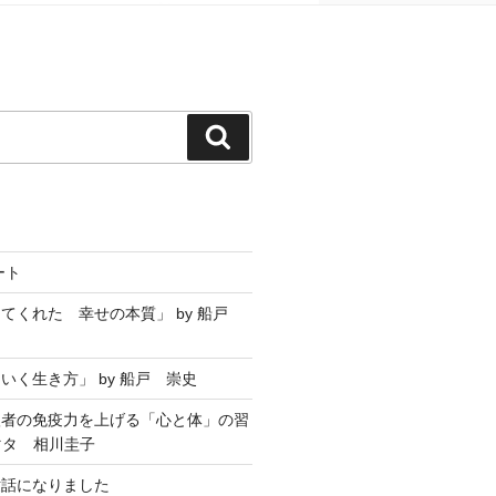
ート
てくれた 幸せの本質」 by 船戸
いく生き方」 by 船戸 崇史
聖者の免疫力を上げる「心と体」の習
マタ 相川圭子
世話になりました