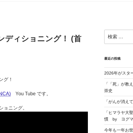
ンディショニング！ (首
最近の投稿
2026年がスタ
ング！
「「死」が教え
崇史
CA)
You Tube です。
「がんが消えて
ショニング。
「ヒマラヤ大
慣 by ヨグ
今年も一年お