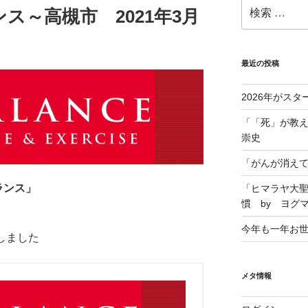
ス～高槻市 2021年3月
最近の投稿
2026年がスタ
「「死」が教え
崇史
「がんが消えて
ランス」
「ヒマラヤ大
慣 by ヨグ
今年も一年お
しました
メタ情報