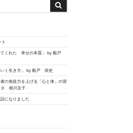
ート
てくれた 幸せの本質」 by 船戸
いく生き方」 by 船戸 崇史
聖者の免疫力を上げる「心と体」の習
マタ 相川圭子
世話になりました