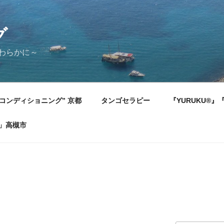
グ
やわらかに～
コンディショニング” 京都
タンゴセラピー
『YURUKU®
)」高槻市