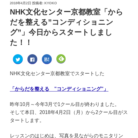
2018年4月2日
投稿者:
KYOKO
NHK文化センター京都教室「から
だを整える”コンディショニン
グ”」今日からスタートしまし
た！！
ク
F
ク
ク
リ
a
リ
リ
ッ
c
ッ
ッ
ク
e
ク
ク
し
b
し
し
NHK文化センター京都教室でスタートした
て
o
て
て
T
o
は
F
w
k
て
e
i
で
な
e
「からだを整える ”コンディショニング”」
t
共
ブ
d
t
有
ッ
l
e
す
ク
y
r
る
マ
で
昨年10月～今年3月で1クール目が終わりました。
で
に
ー
購
共
は
ク
読
そして本日、2018年4月2日（月）から2クール目がス
有
ク
で
(
(
リ
共
新
タートします。
新
ッ
有
し
し
ク
(
い
い
し
新
ウ
ウ
て
し
ィ
ィ
く
い
ン
レッスンのはじめは、写真を見ながらのモニタリン