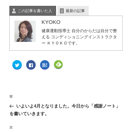
この記事を書いた人
最新の記事
KYOKO
健康運動指導士 自分のからだは自分で整
える コンディショニングインストラクタ
ー ＫＹＯＫＯです。
ク
F
ク
ク
リ
a
リ
リ
ッ
c
ッ
ッ
ク
e
ク
ク
し
b
し
し
て
o
て
て
T
o
は
F
w
k
て
e
i
で
な
e
t
共
ブ
d
前
t
有
ッ
l
e
す
ク
y
いよいよ4月となりました。今日から「感謝ノート」
r
る
マ
で
で
に
ー
購
共
は
ク
読
を書いていきます。
有
ク
で
(
(
リ
共
新
新
ッ
有
し
し
ク
(
い
次
い
し
新
ウ