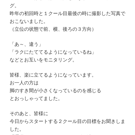
ン
だ
ウ
ド
ド
さ
ィ
ウ
グ。
ウ
い
ン
で
で
(
ド
開
昨年の初回時と１クール目最後の時に撮影した写真で
開
新
ウ
き
き
し
で
ま
おこないました。
ま
い
開
す
す
ウ
き
)
（立位の状態で前、横、後ろの３方向）
)
ィ
ま
ン
す
ド
)
ウ
「あ～、違う」
で
開
き
「ラクにたててるようになっているね」
ま
す
などとお互いをモニタリング。
)
皆様、楽に立てるようになっています。
お一人の方は
脚のすき間が小さくなっているのを感じる
とおっしゃってました。
そのあと、皆様に
今日からスタートする２クール目の目標をお聞きしま
した。