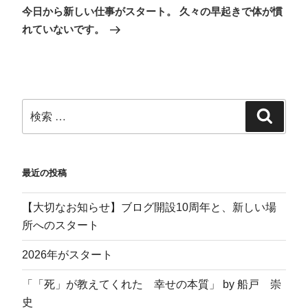
ウ
て
し
ィ
今日から新しい仕事がスタート。 久々の早起きで体が慣
ィ
く
い
ン
ン
だ
ウ
ド
れていないです。
ド
さ
ィ
ウ
ウ
い
ン
で
で
(
ド
開
開
新
ウ
き
き
し
で
ま
ま
い
開
す
す
ウ
き
)
)
ィ
ま
ン
す
ド
)
ウ
で
開
き
ま
す
)
最近の投稿
【大切なお知らせ】ブログ開設10周年と、新しい場
所へのスタート
2026年がスタート
「「死」が教えてくれた 幸せの本質」 by 船戸 崇
史