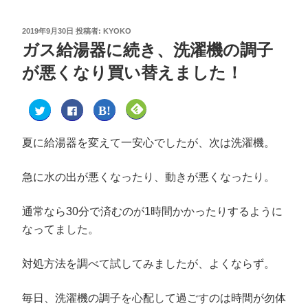
2019年9月30日
投稿者:
KYOKO
ガス給湯器に続き、洗濯機の調子
が悪くなり買い替えました！
ク
F
ク
ク
リ
a
リ
リ
ッ
c
ッ
ッ
ク
e
ク
ク
し
b
し
し
夏に給湯器を変えて一安心でしたが、次は洗濯機。
て
o
て
て
T
o
は
F
w
k
て
e
i
で
な
e
急に水の出が悪くなったり、動きが悪くなったり。
t
共
ブ
d
t
有
ッ
l
e
す
ク
y
r
る
マ
で
通常なら30分で済むのが1時間かかったりするように
で
に
ー
購
共
は
ク
読
なってました。
有
ク
で
(
(
リ
共
新
新
ッ
有
し
し
ク
(
い
対処方法を調べて試してみましたが、よくならず。
い
し
新
ウ
ウ
て
し
ィ
ィ
く
い
ン
ン
だ
ウ
ド
ド
さ
ィ
ウ
毎日、洗濯機の調子を心配して過ごすのは時間が勿体
ウ
い
ン
で