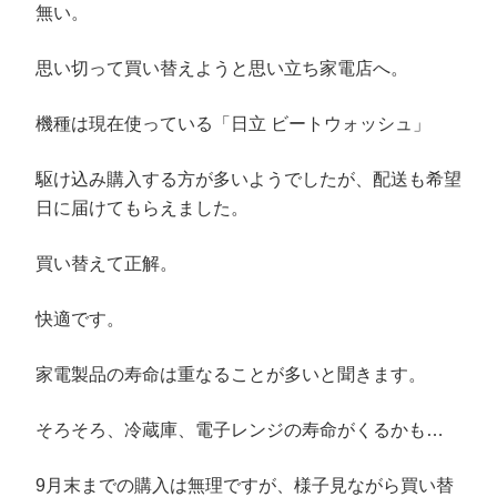
で
(
ド
開
無い。
開
新
ウ
き
き
し
で
ま
ま
い
開
す
す
ウ
き
)
思い切って買い替えようと思い立ち家電店へ。
)
ィ
ま
ン
す
ド
)
ウ
機種は現在使っている「日立 ビートウォッシュ」
で
開
き
ま
駆け込み購入する方が多いようでしたが、配送も希望
す
)
日に届けてもらえました。
買い替えて正解。
快適です。
家電製品の寿命は重なることが多いと聞きます。
そろそろ、冷蔵庫、電子レンジの寿命がくるかも…
9月末までの購入は無理ですが、様子見ながら買い替