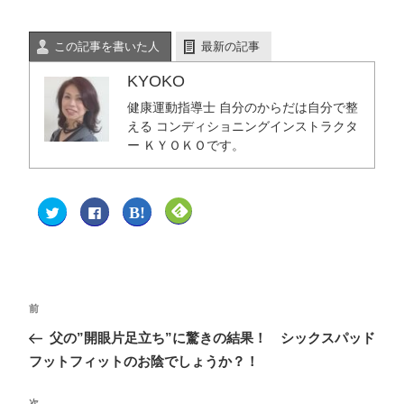
この記事を書いた人
最新の記事
KYOKO
健康運動指導士 自分のからだは自分で整
える コンディショニングインストラクタ
ー ＫＹＯＫＯです。
ク
F
ク
ク
リ
a
リ
リ
ッ
c
ッ
ッ
ク
e
ク
ク
し
b
し
し
て
o
て
て
T
o
は
F
w
k
て
e
i
で
な
e
t
共
ブ
d
前
t
有
ッ
l
e
す
ク
y
父の”開眼片足立ち”に驚きの結果！ シックスパッド
r
る
マ
で
で
に
ー
購
共
は
ク
読
フットフィットのお陰でしょうか？！
有
ク
で
(
(
リ
共
新
新
ッ
有
し
し
ク
(
い
次