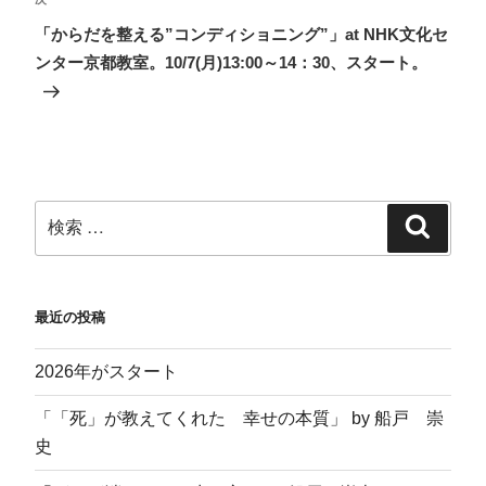
い
し
新
ウ
ウ
て
し
ィ
「からだを整える”コンディショニング”」at NHK文化セ
ィ
く
い
ン
ン
だ
ウ
ド
ンター京都教室。10/7(月)13:00～14：30、スタート。
ド
さ
ィ
ウ
ウ
い
ン
で
で
(
ド
開
開
新
ウ
き
き
し
で
ま
ま
い
開
す
す
ウ
き
)
)
ィ
ま
ン
す
ド
)
ウ
で
開
き
ま
す
)
最近の投稿
2026年がスタート
「「死」が教えてくれた 幸せの本質」 by 船戸 崇
史