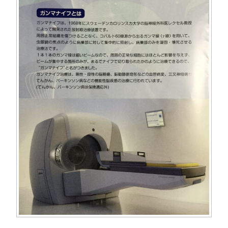
き
し
で
ま
ま
い
開
す
す
ウ
き
)
)
ィ
ま
ン
す
ド
)
ウ
で
開
き
ま
す
)