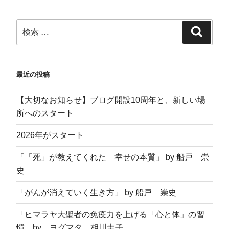
す
ウ
き
)
)
ィ
ま
ン
す
ド
)
ウ
で
開
き
ま
す
)
最近の投稿
【大切なお知らせ】ブログ開設10周年と、新しい場
所へのスタート
2026年がスタート
「「死」が教えてくれた 幸せの本質」 by 船戸 崇
史
「がんが消えていく生き方」 by 船戸 崇史
「ヒマラヤ大聖者の免疫力を上げる「心と体」の習
慣 by ヨグマタ 相川圭子