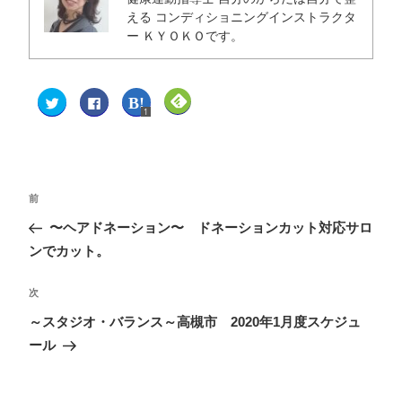
える コンディショニングインストラクタ
ー ＫＹＯＫＯです。
1
ク
F
ク
ク
リ
a
リ
リ
1
ッ
c
ッ
ッ
ク
e
ク
ク
し
b
し
し
て
o
て
て
T
o
は
F
w
k
て
e
i
で
な
e
t
共
ブ
d
前
t
有
ッ
l
e
す
ク
y
〜ヘアドネーション〜 ドネーションカット対応サロ
r
る
マ
で
で
に
ー
購
共
は
ク
読
ンでカット。
有
ク
で
(
(
リ
共
新
新
ッ
有
し
し
ク
(
い
次
い
し
新
ウ
ウ
て
し
ィ
～スタジオ・バランス～高槻市 2020年1月度スケジュ
ィ
く
い
ン
ン
だ
ウ
ド
ール
ド
さ
ィ
ウ
ウ
い
ン
で
で
(
ド
開
開
新
ウ
き
き
し
で
ま
ま
い
開
す