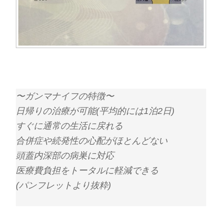
〜ガンマナイフの特徴〜
日帰りの治療が可能(平均的には1泊2日)
すぐに通常の生活に戻れる
合併症や続発性の心配がほとんどない
頭蓋内深部の病巣に対応
医療費負担をトータルに軽減できる
(パンフレットより抜粋)