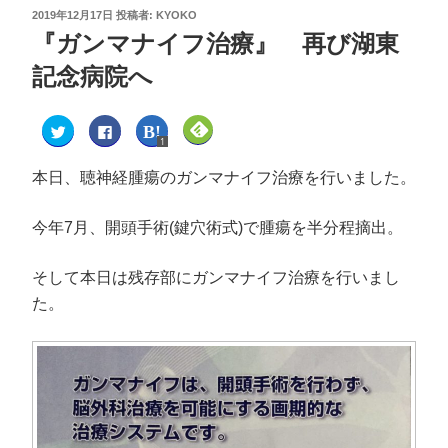
2019年12月17日
投稿者:
KYOKO
『ガンマナイフ治療』 再び湖東
記念病院へ
1
ク
F
ク
ク
リ
a
リ
リ
1
ッ
c
ッ
ッ
ク
e
ク
ク
し
b
し
し
本日、聴神経腫瘍のガンマナイフ治療を行いました。
て
o
て
て
T
o
は
F
w
k
て
e
i
で
な
e
今年7月、開頭手術(鍵穴術式)で腫瘍を半分程摘出。
t
共
ブ
d
t
有
ッ
l
e
す
ク
y
r
る
マ
で
そして本日は残存部にガンマナイフ治療を行いまし
で
に
ー
購
共
は
ク
読
た。
有
ク
で
(
(
リ
共
新
新
ッ
有
し
し
ク
(
い
い
し
新
ウ
ウ
て
し
ィ
ィ
く
い
ン
ン
だ
ウ
ド
ド
さ
ィ
ウ
ウ
い
ン
で
で
(
ド
開
開
新
ウ
き