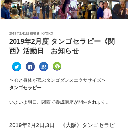
2019年2月1日
投稿者:
KYOKO
2019年2月度 タンゴセラピー《関
西》活動日 お知らせ
ク
F
ク
ク
リ
a
リ
リ
ッ
c
ッ
ッ
ク
e
ク
ク
し
b
し
し
〜心と身体が喜ぶタンゴダンスエクササイズ〜
て
o
て
て
T
o
は
F
タンゴセラピー
w
k
て
e
i
で
な
e
t
共
ブ
d
t
有
ッ
l
いよいよ明日、関西で養成講座が開催されます。
e
す
ク
y
r
る
マ
で
で
に
ー
購
共
は
ク
読
有
ク
で
(
(
リ
共
新
新
ッ
有
し
2019年2月2日,3日 《大阪》タンゴセラピ
し
ク
(
い