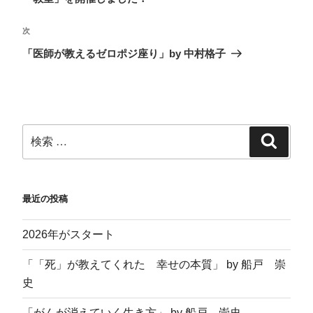
有
ク
で
(
(
リ
共
新
新
ッ
有
し
し
ク
(
い
次
い
し
新
ウ
ウ
て
し
ィ
「医師が教えるゼロポジ座り」by 中村格子
ィ
く
い
ン
ン
だ
ウ
ド
ド
さ
ィ
ウ
ウ
い
ン
で
で
(
ド
開
開
新
ウ
き
き
し
で
ま
ま
い
開
す
す
ウ
き
)
)
ィ
ま
ン
す
ド
)
ウ
で
開
き
ま
す
最近の投稿
)
2026年がスタート
「「死」が教えてくれた 幸せの本質」 by 船戸 崇
史
「がんが消えていく生き方」 by 船戸 崇史