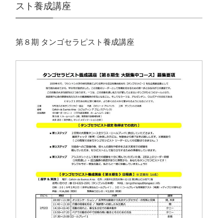
い
し
新
ウ
スト養成講座
ウ
て
し
ィ
ィ
く
い
ン
ン
だ
ウ
ド
ド
さ
ィ
ウ
ウ
い
ン
で
で
(
ド
開
第８期 タンゴセラピスト養成講座
開
新
ウ
き
き
し
で
ま
ま
い
開
す
す
ウ
き
)
)
ィ
ま
ン
す
ド
)
ウ
で
開
き
ま
す
)