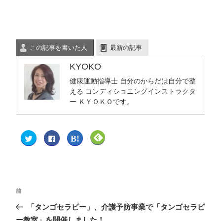
この記事を書いた人
最新の記事
KYOKO
健康運動指導士 自分のからだは自分で整
える コンディショニングインストラクタ
ー ＫＹＯＫＯです。
ク
F
ク
ク
リ
a
リ
リ
ッ
c
ッ
ッ
ク
e
ク
ク
し
b
し
し
て
o
て
て
T
o
は
F
w
k
て
e
i
で
な
e
t
共
ブ
d
前
t
有
ッ
l
e
す
ク
y
「タンゴセラピー」、介護予防事業で「タンゴセラピ
r
る
マ
で
で
に
ー
購
共
は
ク
読
ー教室」を開催しました！