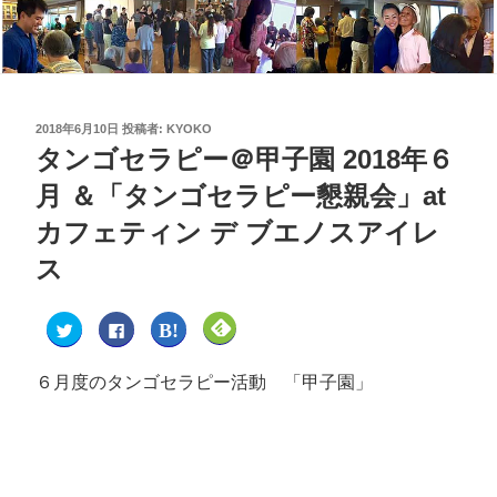
2018年6月10日
投稿者:
KYOKO
タンゴセラピー＠甲子園 2018年６
月 ＆「タンゴセラピー懇親会」at
カフェティン デ ブエノスアイレ
ス
ク
F
ク
ク
リ
a
リ
リ
ッ
c
ッ
ッ
ク
e
ク
ク
し
b
し
し
６月度のタンゴセラピー活動 「甲子園」
て
o
て
て
T
o
は
F
w
k
て
e
i
で
な
e
t
共
ブ
d
t
有
ッ
l
e
す
ク
y
r
る
マ
で