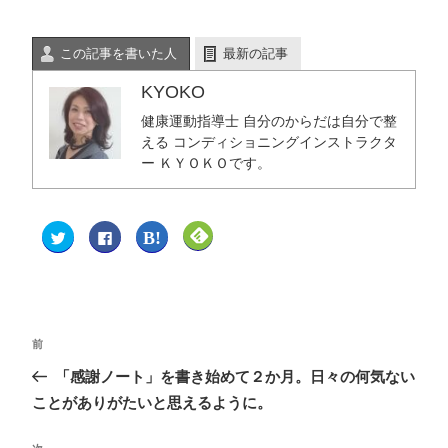
この記事を書いた人
最新の記事
KYOKO
健康運動指導士 自分のからだは自分で整
える コンディショニングインストラクタ
ー ＫＹＯＫＯです。
ク
F
ク
ク
リ
a
リ
リ
ッ
c
ッ
ッ
ク
e
ク
ク
し
b
し
し
て
o
て
て
T
o
は
F
w
k
て
e
i
で
な
e
t
共
ブ
d
前
t
有
ッ
l
e
す
ク
y
「感謝ノート」を書き始めて２か月。日々の何気ない
r
る
マ
で
で
に
ー
購
共
は
ク
読
ことがありがたいと思えるように。
有
ク
で
(
(
リ
共
新
新
ッ
有
し