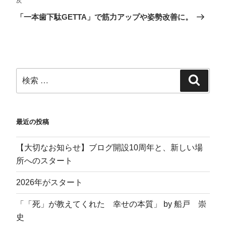
し
ク
(
い
次
い
し
新
ウ
ウ
て
し
ィ
「一本歯下駄GETTA」で筋力アップや姿勢改善に。
ィ
く
い
ン
ン
だ
ウ
ド
ド
さ
ィ
ウ
ウ
い
ン
で
で
(
ド
開
開
新
ウ
き
き
し
で
ま
ま
い
開
す
す
ウ
き
)
)
ィ
ま
ン
す
ド
)
ウ
で
開
き
ま
す
最近の投稿
)
【大切なお知らせ】ブログ開設10周年と、新しい場
所へのスタート
2026年がスタート
「「死」が教えてくれた 幸せの本質」 by 船戸 崇
史