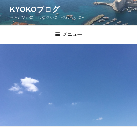
KYOKOブログ
～おだやかに しなやかに やわらかに～
メニュー