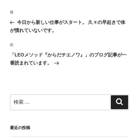
T
o
は
F
w
k
て
e
i
で
な
e
t
共
ブ
d
前
t
有
ッ
l
e
す
ク
y
今日から新しい仕事がスタート。 久々の早起きで体
r
る
マ
で
で
に
ー
購
共
は
ク
読
が慣れていないです。
有
ク
で
(
(
リ
共
新
新
ッ
有
し
し
ク
(
い
次
い
し
新
ウ
ウ
て
し
ィ
「LEOメソッド『からだチエノワ』」のブログ記事が一
ィ
く
い
ン
ン
だ
ウ
ド
番読まれています。
ド
さ
ィ
ウ
ウ
い
ン
で
で
(
ド
開
開
新
ウ
き
き
し
で
ま
ま
い
開
す
す
ウ
き
)
)
ィ
ま
ン
す
ド
)
ウ
で
開
き
ま
す
)
最近の投稿