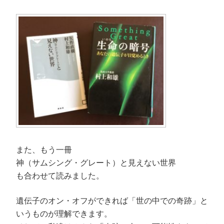
ウ
い
ン
で
で
(
ド
開
開
新
ウ
き
き
し
で
ま
ま
い
開
す
す
ウ
き
)
)
ィ
ま
ン
す
ド
)
ウ
で
開
き
ま
す
)
また、もう一冊
神（サムシング・グレート）と見えない世界
も合わせて読みました。
遺伝子のオン・オフができれば「世の中での奇跡」と
いうものが理解できます。