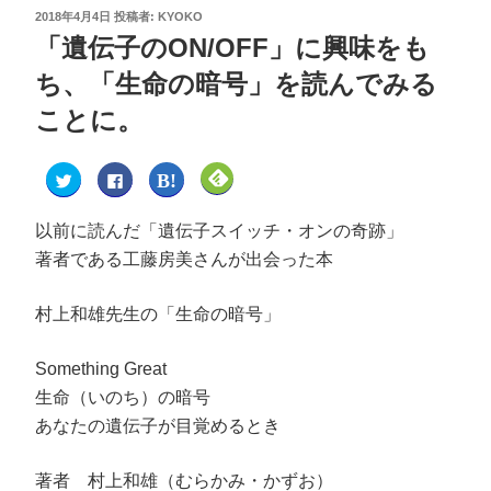
2018年4月4日
投稿者:
KYOKO
「遺伝子のON/OFF」に興味をも
ち、「生命の暗号」を読んでみる
ことに。
ク
F
ク
ク
リ
a
リ
リ
ッ
c
ッ
ッ
ク
e
ク
ク
し
b
し
し
以前に読んだ「遺伝子スイッチ・オンの奇跡」
て
o
て
て
T
o
は
F
著者である工藤房美さんが出会った本
w
k
て
e
i
で
な
e
t
共
ブ
d
t
有
ッ
l
村上和雄先生の「生命の暗号」
e
す
ク
y
r
る
マ
で
で
に
ー
購
共
は
ク
読
Something Great
有
ク
で
(
(
リ
共
新
生命（いのち）の暗号
新
ッ
有
し
し
ク
(
い
い
し
新
ウ
あなたの遺伝子が目覚めるとき
ウ
て
し
ィ
ィ
く
い
ン
ン
だ
ウ
ド
ド
さ
ィ
ウ
著者 村上和雄（むらかみ・かずお）