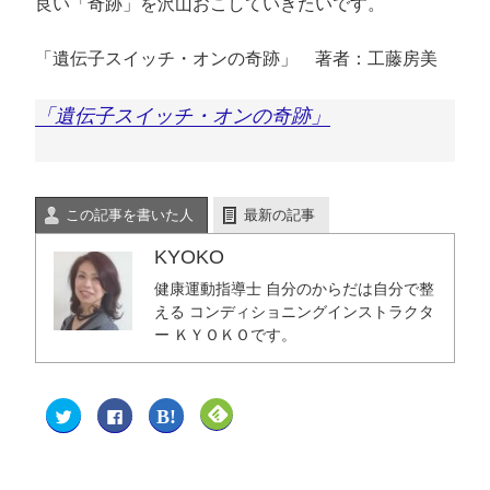
良い「奇跡」を沢山おこしていきたいです。
「遺伝子スイッチ・オンの奇跡」 著者：工藤房美
「遺伝子スイッチ・オンの奇跡」
この記事を書いた人
最新の記事
KYOKO
健康運動指導士 自分のからだは自分で整
える コンディショニングインストラクタ
ー ＫＹＯＫＯです。
ク
F
ク
ク
リ
a
リ
リ
ッ
c
ッ
ッ
ク
e
ク
ク
し
b
し
し
て
o
て
て