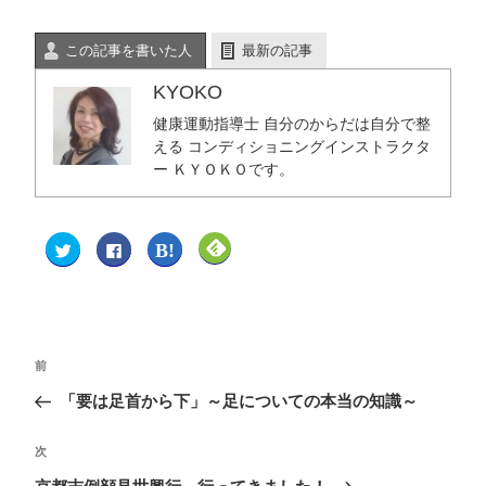
この記事を書いた人
最新の記事
KYOKO
健康運動指導士 自分のからだは自分で整
える コンディショニングインストラクタ
ー ＫＹＯＫＯです。
ク
F
ク
ク
リ
a
リ
リ
ッ
c
ッ
ッ
ク
e
ク
ク
し
b
し
し
て
o
て
て
T
o
は
F
w
k
て
e
i
で
な
e
t
共
ブ
d
前
t
有
ッ
l
e
す
ク
y
「要は足首から下」～足についての本当の知識～
r
る
マ
で
で
に
ー
購
共
は
ク
読
有
ク
で
(
(
リ
共
新
次
新
ッ
有
し
し
ク
(
い