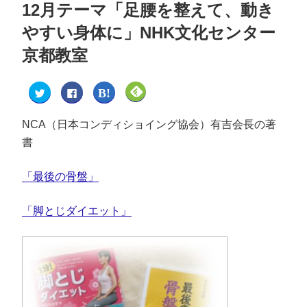
12月テーマ「足腰を整えて、動き
やすい身体に」NHK文化センター
京都教室
ク
F
ク
ク
リ
a
リ
リ
ッ
c
ッ
ッ
ク
e
ク
ク
し
b
し
し
NCA（日本コンディショイング協会）有吉会長の著
て
o
て
て
T
o
は
F
書
w
k
て
e
i
で
な
e
t
共
ブ
d
t
有
ッ
l
「最後の骨盤」
e
す
ク
y
r
る
マ
で
で
に
ー
購
共
は
ク
読
「脚とじダイエット」
有
ク
で
(
(
リ
共
新
新
ッ
有
し
し
ク
(
い
い
し
新
ウ
ウ
て
し
ィ
ィ
く
い
ン
ン
だ
ウ
ド
ド
さ
ィ
ウ
ウ
い
ン
で
で
(
ド
開
開
新
ウ
き