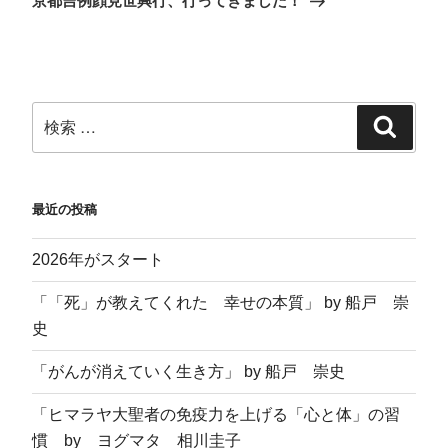
京都吉例顔見世興行、行ってきました！
い
し
新
ウ
ウ
て
し
ィ
ィ
く
い
ン
ン
だ
ウ
ド
ド
さ
ィ
ウ
ウ
い
ン
で
で
(
ド
開
開
新
ウ
き
き
し
で
ま
ま
い
開
す
す
ウ
き
)
)
ィ
ま
ン
す
ド
)
ウ
で
開
最近の投稿
き
ま
す
)
2026年がスタート
「「死」が教えてくれた 幸せの本質」 by 船戸 崇
史
「がんが消えていく生き方」 by 船戸 崇史
「ヒマラヤ大聖者の免疫力を上げる「心と体」の習
慣 by ヨグマタ 相川圭子