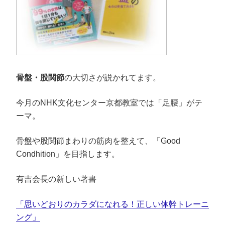
き
し
で
ま
ま
い
開
す
す
ウ
き
)
)
ィ
ま
ン
す
ド
)
ウ
で
開
き
ま
す
)
骨盤・股関節
の大切さが説かれてます。
今月のNHK文化センター京都教室では「足腰」がテ
ーマ。
骨盤や股関節まわりの筋肉を整えて、「Good
Condhition」を目指します。
有吉会長の新しい著書
「思いどおりのカラダになれる！正しい体幹トレーニ
ング」