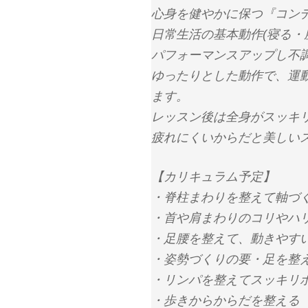
ン
だ
ウ
ド
心身を健やかに保つ『コン
ド
さ
ィ
ウ
ウ
い
ン
で
で
(
ド
開
日常生活の基本動作(寝る・
開
新
ウ
き
き
し
で
ま
パフォーマンスアップし不
ま
い
開
す
す
ウ
き
)
)
ィ
ま
ゆったりとした動作で、運
ン
す
ド
)
ます。
ウ
で
開
レッスン後は全身がスッキ
き
ま
疲れにくいからだと美しい
す
)
【カリキュラム予定】
・脊柱まわりを整えて軸づ
・首や肩まわりのコリやハ
・足腰を整えて、動きやす
・姿勢づくりの要・足を整
・リンパを整えてスッキリ
・歩きからからだを整える