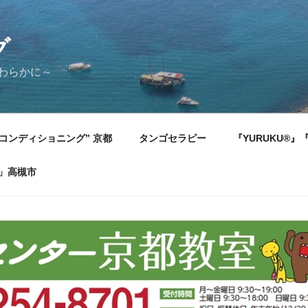
グ
やわらかに～
コンディショニング” 京都
タンゴセラピー
『YURUKU®
)」高槻市