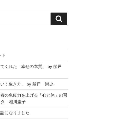
ート
てくれた 幸せの本質」 by 船戸
いく生き方」 by 船戸 崇史
聖者の免疫力を上げる「心と体」の習
マタ 相川圭子
世話になりました