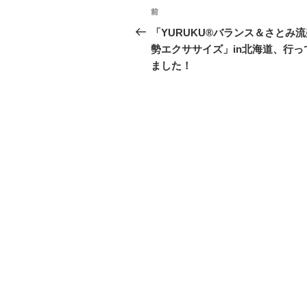
i
で
な
e
t
共
ブ
d
前
t
有
ッ
l
e
す
ク
y
「YURUKU®バランス＆さとみ
r
る
マ
で
で
に
ー
購
勢エクササイズ」in北海道、行っ
共
は
ク
読
有
ク
で
(
ました！
(
リ
共
新
新
ッ
有
し
し
ク
(
い
い
し
新
ウ
ウ
て
し
ィ
ィ
く
い
ン
ン
だ
ウ
ド
ド
さ
ィ
ウ
ウ
い
ン
で
で
(
ド
開
開
新
ウ
き
き
し
で
ま
ま
い
開
す
す
ウ
き
)
)
ィ
ま
ン
す
ド
)
ウ
で
開
き
ま
す
)