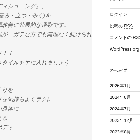
ディショニング』。
ログイン
座る・立つ・歩く)を
調改善に効果的な運動です。
投稿の
RSS
動がニガテな方でも無理なく続けられ
コメントの
RS
WordPress.org
リ！！
スタイルを手に入れましょう。
アーカイブ
2026年1月
くりを
2024年8月
リを気持ちよくラクに
い身体に
2024年7月
える
2023年12月
ボディ
2023年8月