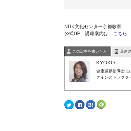
NHK文化センター京都教室
公式HP 講座案内は
こちら
この記事を書いた人
最新
KYOKO
健康運動指導士 
グインストラクタ
ク
F
ク
ク
リ
a
リ
リ
ッ
c
ッ
ッ
ク
e
ク
ク
し
b
し
し
て
o
て
て
T
o
は
F
w
k
て
e