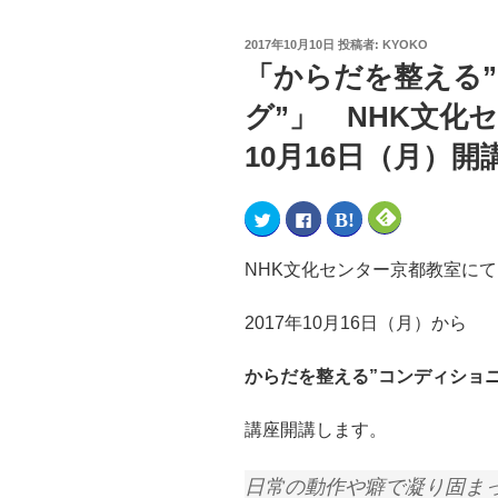
2017年10月10日
投稿者:
KYOKO
「からだを整える
グ”」 NHK文化セ
10月16日（月）
ク
F
ク
ク
リ
a
リ
リ
ッ
c
ッ
ッ
ク
e
ク
ク
し
b
し
し
NHK文化センター京都教室にて
て
o
て
て
T
o
は
F
w
k
て
e
i
で
な
e
2017年10月16日（月）から
t
共
ブ
d
t
有
ッ
l
e
す
ク
y
r
る
マ
で
からだを整える”コンディショ
で
に
ー
購
共
は
ク
読
有
ク
で
(
(
リ
共
新
講座開講します。
新
ッ
有
し
し
ク
(
い
い
し
新
ウ
ウ
て
し
ィ
日常の動作や癖で凝り固ま
ィ
く
い
ン