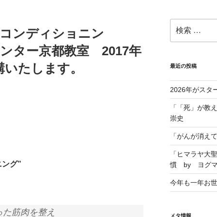
”コンディショニン
ンター京都教室 2017年
開講いたします。
最近の投稿
2026年がスタ
「「死」が教え
崇史
「がんが消えて
「ヒマラヤ大
ニング”
慣 by ヨグ
今年も一年お
った筋肉を整え
メタ情報