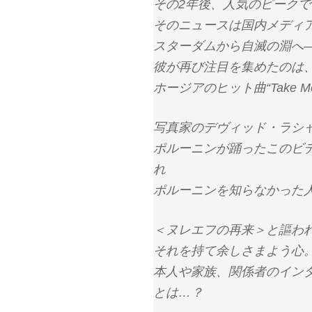
その2年後、人気のピーク
そのニュースは国内メディ
スターダムから自滅の淵へ
彼が再び注目を集めたのは
ホージアのヒット曲“Take Me
写真家のデヴィッド・ラシ
ポルーニンが踊ったこのビデオは
れ
ポルーニンを知らなかった
＜ヌレエフの再来＞と謳わ
それを持て余しさまよう心
本人や家族、関係者のイン
とは…？