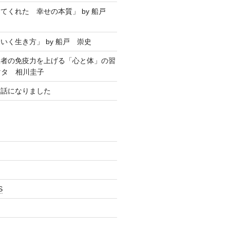
てくれた 幸せの本質」 by 船戸
いく生き方」 by 船戸 崇史
聖者の免疫力を上げる「心と体」の習
マタ 相川圭子
世話になりました
S