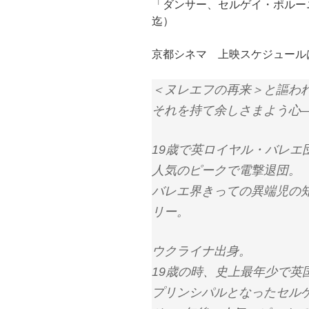
し
b
し
し
「ダンサー、セルゲイ・ポルー
て
o
て
て
T
o
は
F
迄）
w
k
て
e
i
で
な
e
t
共
ブ
d
t
有
ッ
l
京都シネマ 上映スケジュー
e
す
ク
y
r
る
マ
で
で
に
ー
購
共
は
ク
読
＜ヌレエフの再来＞と謳わ
有
ク
で
(
(
リ
共
新
それを持て余しさまよう心
新
ッ
有
し
し
ク
(
い
い
し
新
ウ
ウ
て
し
ィ
ィ
く
い
ン
19歳で英ロイヤル・バレエ
ン
だ
ウ
ド
ド
さ
ィ
ウ
ウ
い
ン
で
人気のピークで電撃退団。
で
(
ド
開
開
新
ウ
き
バレエ界きっての異端児の
き
し
で
ま
ま
い
開
す
す
ウ
き
)
リー。
)
ィ
ま
ン
す
ド
)
ウ
ウクライナ出身。
で
開
き
19歳の時、史上最年少で英
ま
す
プリンシパルとなったセル
)