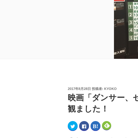
2017年8月28日
投稿者:
KYOKO
映画「ダンサー、
観ました！
ク
F
ク
ク
リ
a
リ
リ
ッ
c
ッ
ッ
ク
e
ク
ク