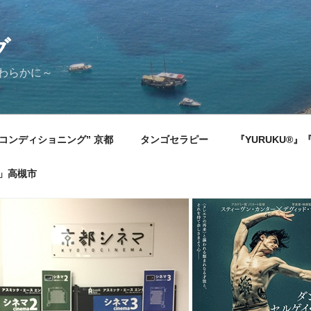
グ
やわらかに～
コンディショニング” 京都
タンゴセラピー
『YURUKU®
)」高槻市