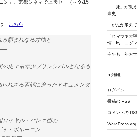
ニン」、京都シネマで上映中。（～９/15
「「死」が教え
崇史
ルは
こちら
「がんが消えて
「ヒマラヤ大
れる類まれなる才能と
慣 by ヨグ
――
今年も一年お
団の史上最年少プリンシパルとなるも
メタ情報
知られざる素顔に迫ったドキュメンタ
ログイン
投稿の
RSS
コメントの
RS
国ロイヤル・バレエ団の
WordPress.org
ゲイ・ポルーニン。