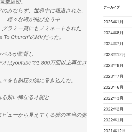
で電撃退団。
アーカイブ
アのみならず、世界中に報道された。
――様々な噂が飛び交う中
2026年1月
、グラミー賞にもノミネートされた
2024年8月
 To Church”のMVだった。
2024年7月
ャペルが監督し
2023年12月
youtubeで1,800万回以上再生さ
2023年8月
2023年7月
人々をも熱狂の渦に巻き込んだ。
2023年6月
れる類い稀なる才能と
2022年3月
。
2022年2月
タビューから見えてくる彼の本当の姿
2022年1月
2021年12月