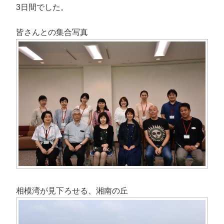
ウ
い
ン
で
で
(
ド
開
3日間でした。
開
新
ウ
き
き
し
で
ま
ま
い
開
す
す
ウ
き
)
皆さんとの集合写真
)
ィ
ま
ン
す
ド
)
ウ
で
開
き
ま
す
)
相模湾が見下ろせる、湘南の丘