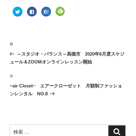
ク
F
ク
ク
リ
a
リ
リ
ッ
c
ッ
ッ
ク
e
ク
ク
し
b
し
し
て
o
て
て
T
o
は
F
w
k
て
e
i
で
な
e
t
共
ブ
d
前
t
有
ッ
l
e
す
ク
y
～スタジオ・バランス～高槻市 2020年6月度スケジ
r
る
マ
で
で
に
ー
購
共
は
ク
読
ュール＆ZOOMオンラインレッスン開始
有
ク
で
(
(
リ
共
新
新
ッ
有
し
し
ク
(
い
次
い
し
新
ウ
ウ
て
し
ィ
~air Closet~ エアークローゼット 月額制ファッショ
ィ
く
い
ン
ン
だ
ウ
ド
ンレンタル NO.8
ド
さ
ィ
ウ
ウ
い
ン
で
で
(
ド
開
開
新
ウ
き
き
し
で
ま
ま
い
開
す
す
ウ
き
)
)
ィ
ま
ン
す
ド
)
ウ
で