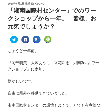
2020年6月1日
投稿者:
KYOKO
「湘南国際村センター」でのワー
クショップから一年。 皆様、お
元気でしょうか？
ク
F
ク
ク
リ
a
リ
リ
ッ
c
ッ
ッ
ク
e
ク
ク
し
b
し
し
ちょうど一年前。
て
o
て
て
T
o
は
F
w
k
て
e
i
で
な
e
『岡部明美、大塚あやこ、立花岳志 湘南3daysワー
t
共
ブ
d
t
有
ッ
l
クショップ』に参加。
e
す
ク
y
r
る
マ
で
で
に
ー
購
共
は
ク
読
懐かしいです。
有
ク
で
(
(
リ
共
新
新
ッ
有
し
し
ク
(
い
自由に県外へ移動できていました。
い
し
新
ウ
ウ
て
し
ィ
ィ
く
い
ン
ン
だ
ウ
ド
ド
さ
ィ
ウ
湘南国際村センターの環境もよくて、とても有意義な