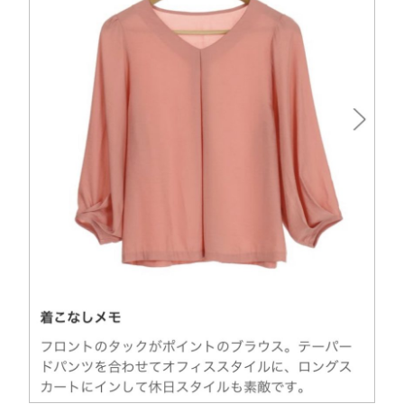
ウ
い
ン
で
で
(
ド
開
開
新
ウ
き
き
し
で
ま
ま
い
開
す
す
ウ
き
)
)
ィ
ま
ン
す
ド
)
ウ
で
開
き
ま
す
)