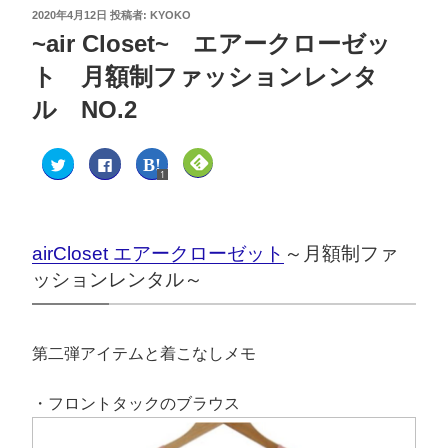
2020年4月12日
投稿者:
KYOKO
~air Closet~ エアークローゼッ
ト 月額制ファッションレンタ
ル NO.2
1
ク
F
ク
ク
リ
a
リ
リ
1
ッ
c
ッ
ッ
ク
e
ク
ク
し
b
し
し
て
o
て
て
T
o
は
F
w
k
て
e
airCloset エアークローゼット
～月額制ファ
i
で
な
e
t
共
ブ
d
ッションレンタル～
t
有
ッ
l
e
す
ク
y
r
る
マ
で
で
に
ー
購
共
は
ク
読
有
ク
で
(
(
リ
共
新
第二弾アイテムと着こなしメモ
新
ッ
有
し
し
ク
(
い
い
し
新
ウ
ウ
て
し
ィ
・フロントタックのブラウス
ィ
く
い
ン
ン
だ
ウ
ド
ド
さ
ィ
ウ