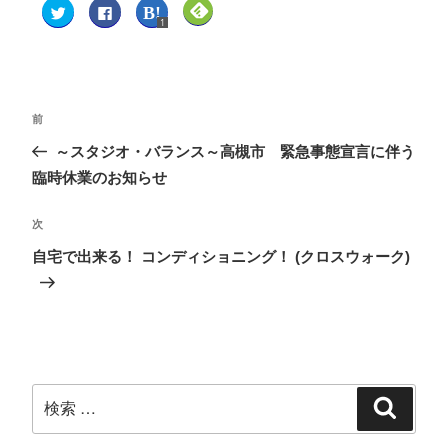
ク
F
ク
ク
リ
a
リ
リ
1
ッ
c
ッ
ッ
ク
e
ク
ク
し
b
し
し
て
o
て
て
T
o
は
F
w
k
て
e
i
で
な
e
t
共
ブ
d
前
t
有
ッ
l
e
す
ク
y
～スタジオ・バランス～高槻市 緊急事態宣言に伴う
r
る
マ
で
で
に
ー
購
共
は
ク
読
臨時休業のお知らせ
有
ク
で
(
(
リ
共
新
新
ッ
有
し
し
ク
(
い
次
い
し
新
ウ
ウ
て
し
ィ
自宅で出来る！ コンディショニング！ (クロスウォーク)
ィ
く
い
ン
ン
だ
ウ
ド
ド
さ
ィ
ウ
ウ
い
ン
で
で
(
ド
開
開
新
ウ
き
き
し
で
ま
ま
い
開
す
す
ウ
き
)
)
ィ
ま
ン
す
ド
)
ウ
で
開
き