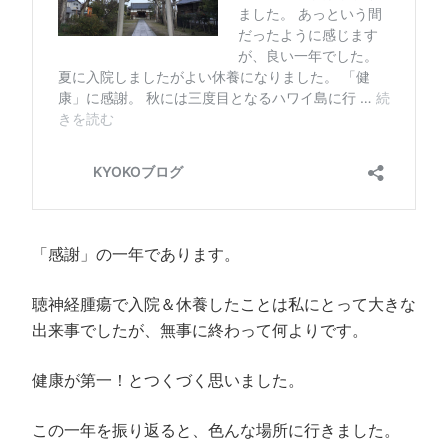
き
し
で
ま
ま
い
開
す
す
ウ
き
)
)
ィ
ま
ン
す
ド
)
ウ
で
開
き
ま
す
)
「感謝」の一年であります。
聴神経腫瘍で入院＆休養したことは私にとって大きな
出来事でしたが、無事に終わって何よりです。
健康が第一！とつくづく思いました。
この一年を振り返ると、色んな場所に行きました。