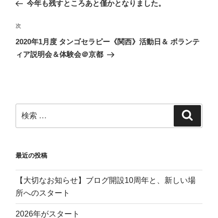
今年も残すところあと僅かとなりました。
r
る
マ
で
で
に
ー
購
共
は
ク
読
有
ク
で
(
(
リ
共
新
次
新
ッ
有
し
し
ク
(
い
2020年1月度 タンゴセラピー《関西》活動日＆ ボランテ
い
し
新
ウ
ウ
て
し
ィ
ィア説明会＆体験会＠京都
ィ
く
い
ン
ン
だ
ウ
ド
ド
さ
ィ
ウ
ウ
い
ン
で
で
(
ド
開
開
新
ウ
き
き
し
で
ま
ま
い
開
す
す
ウ
き
)
)
ィ
ま
ン
す
ド
)
ウ
で
開
き
ま
す
最近の投稿
)
【大切なお知らせ】ブログ開設10周年と、新しい場
所へのスタート
2026年がスタート