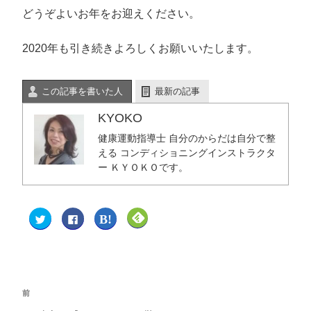
どうぞよいお年をお迎えください。
2020年も引き続きよろしくお願いいたします。
この記事を書いた人
最新の記事
KYOKO
健康運動指導士 自分のからだは自分で整
える コンディショニングインストラクタ
ー ＫＹＯＫＯです。
ク
F
ク
ク
リ
a
リ
リ
ッ
c
ッ
ッ
ク
e
ク
ク
し
b
し
し
て
o
て
て
T
o
は
F
w
k
て
e
i
で
な
e
t
共
ブ
d
前
t
有
ッ
l
e
す
ク
y