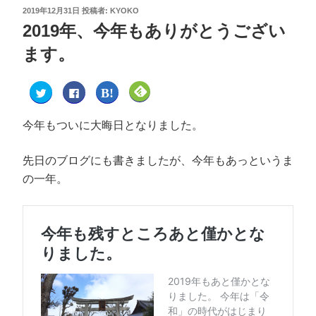
2019年12月31日
投稿者:
KYOKO
2019年、今年もありがとうござい
ます。
ク
F
ク
ク
リ
a
リ
リ
ッ
c
ッ
ッ
ク
e
ク
ク
し
b
し
し
今年もついに大晦日となりました。
て
o
て
て
T
o
は
F
w
k
て
e
i
で
な
e
先日のブログにも書きましたが、今年もあっというま
t
共
ブ
d
t
有
ッ
l
の一年。
e
す
ク
y
r
る
マ
で
で
に
ー
購
共
は
ク
読
有
ク
で
(
(
リ
共
新
新
ッ
有
し
し
ク
(
い
い
し
新
ウ
ウ
て
し
ィ
ィ
く
い
ン
ン
だ
ウ
ド
ド
さ
ィ
ウ
ウ
い
ン
で
で
(
ド
開
開
新
ウ
き