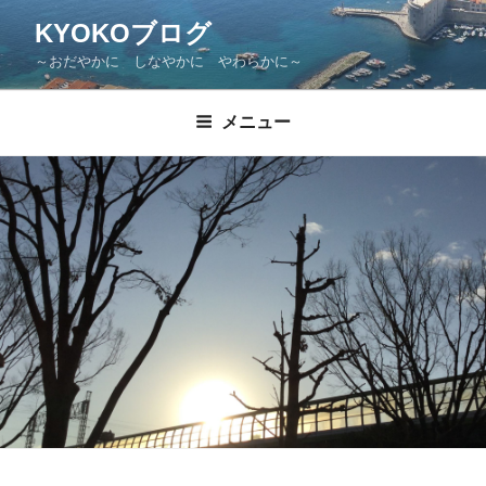
KYOKOブログ
～おだやかに しなやかに やわらかに～
メニュー