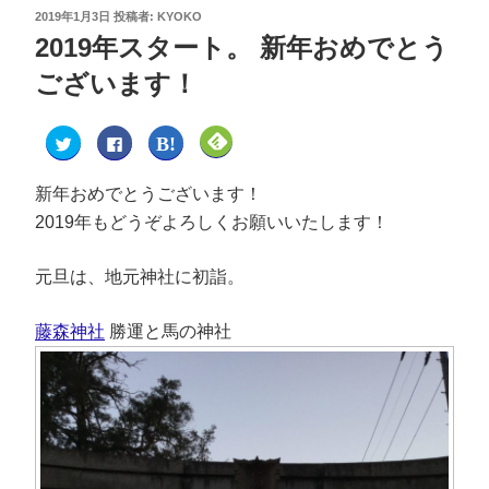
2019年1月3日
投稿者:
KYOKO
2019年スタート。 新年おめでとう
ございます！
ク
F
ク
ク
リ
a
リ
リ
ッ
c
ッ
ッ
ク
e
ク
ク
し
b
し
し
新年おめでとうございます！
て
o
て
て
T
o
は
F
2019年もどうぞよろしくお願いいたします！
w
k
て
e
i
で
な
e
t
共
ブ
d
t
有
ッ
l
元旦は、地元神社に初詣。
e
す
ク
y
r
る
マ
で
で
に
ー
購
共
は
ク
読
藤森神社
勝運と馬の神社
有
ク
で
(
(
リ
共
新
新
ッ
有
し
し
ク
(
い
い
し
新
ウ
ウ
て
し
ィ
ィ
く
い
ン
ン
だ
ウ
ド
ド
さ
ィ
ウ
ウ
い
ン
で
で
(
ド
開
開
新
ウ
き