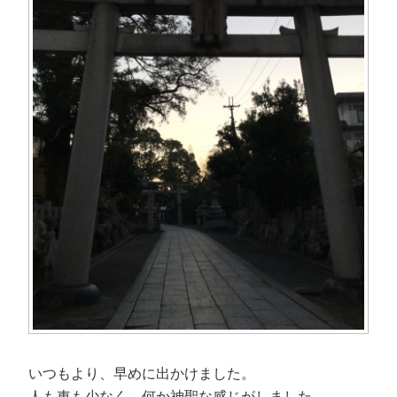
き
し
で
ま
ま
い
開
す
す
ウ
き
)
)
ィ
ま
ン
す
ド
)
ウ
で
開
き
ま
す
)
いつもより、早めに出かけました。
人も車も少なく、何か神聖な感じがしました。