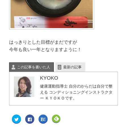
はっきりとした目標がまだですが
今年も良い一年となりますように！
この記事を書いた人
最新の記事
KYOKO
健康運動指導士 自分のからだは自分で整
える コンディショニングインストラクタ
ー ＫＹＯＫＯです。
ク
F
ク
ク
リ
a
リ
リ
ッ
c
ッ
ッ