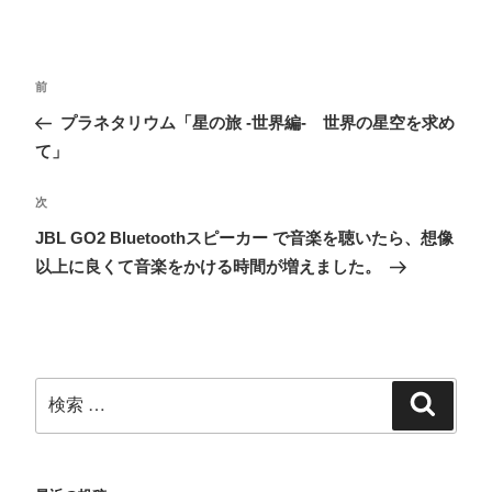
ク
e
ク
ク
し
b
し
し
て
o
て
て
T
o
は
F
w
k
て
e
i
で
な
e
t
共
ブ
d
前
t
有
ッ
l
e
す
ク
y
プラネタリウム「星の旅 -世界編- 世界の星空を求め
r
る
マ
で
で
に
ー
購
共
は
ク
読
て」
有
ク
で
(
(
リ
共
新
新
ッ
有
し
し
ク
(
い
次
い
し
新
ウ
ウ
て
し
ィ
JBL GO2 Bluetoothスピーカー で音楽を聴いたら、想像
ィ
く
い
ン
ン
だ
ウ
ド
以上に良くて音楽をかける時間が増えました。
ド
さ
ィ
ウ
ウ
い
ン
で
で
(
ド
開
開
新
ウ
き
き
し
で
ま
ま
い
開
す
す
ウ
き
)
)
ィ
ま
ン
す
ド
)
ウ
で
開
き
ま
す
)