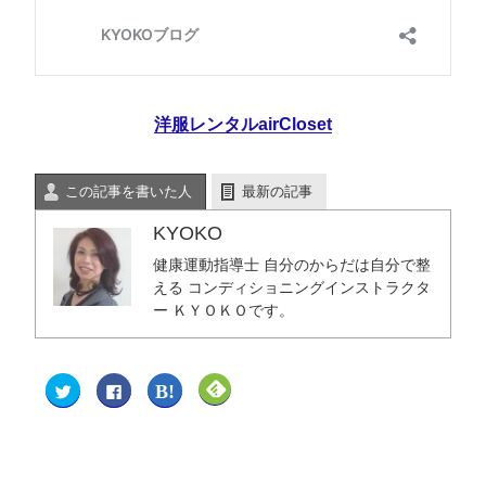
洋服レンタルairCloset
この記事を書いた人
最新の記事
KYOKO
健康運動指導士 自分のからだは自分で整
える コンディショニングインストラクタ
ー ＫＹＯＫＯです。
ク
F
ク
ク
リ
a
リ
リ
ッ
c
ッ
ッ
ク
e
ク
ク
し
b
し
し
て
o
て
て
T
o
は
F
w
k
て
e