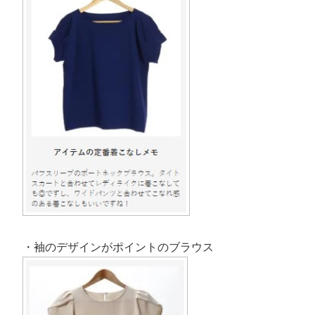
開
き
ま
す
)
・袖のデザインがポイントのブラウス