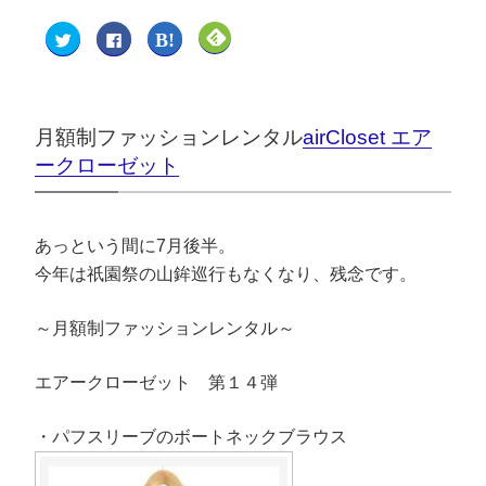
ク
F
ク
ク
リ
a
リ
リ
ッ
c
ッ
ッ
ク
e
ク
ク
し
b
し
し
て
o
て
て
T
o
は
F
w
k
て
e
月額制ファッションレンタル
airCloset エア
i
で
な
e
t
共
ブ
d
ークローゼット
t
有
ッ
l
e
す
ク
y
r
る
マ
で
で
に
ー
購
共
は
ク
読
有
ク
で
(
(
リ
共
新
あっという間に7月後半。
新
ッ
有
し
し
ク
(
い
今年は祇園祭の山鉾巡行もなくなり、残念です。
い
し
新
ウ
ウ
て
し
ィ
ィ
く
い
ン
ン
だ
ウ
ド
～月額制ファッションレンタル～
ド
さ
ィ
ウ
ウ
い
ン
で
で
(
ド
開
開
新
ウ
き
エアークローゼット 第１４弾
き
し
で
ま
ま
い
開
す
す
ウ
き
)
)
ィ
ま
・パフスリーブのボートネックブラウス
ン
す
ド
)
ウ
で