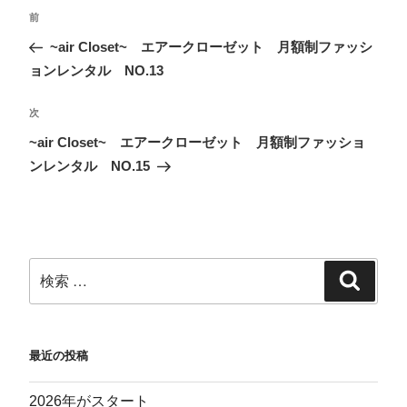
i
で
な
e
t
共
ブ
d
前
t
有
ッ
l
e
す
ク
y
~air Closet~ エアークローゼット 月額制ファッシ
r
る
マ
で
で
に
ー
購
共
は
ク
読
ョンレンタル NO.13
有
ク
で
(
(
リ
共
新
新
ッ
有
し
し
ク
(
い
次
い
し
新
ウ
ウ
て
し
ィ
~air Closet~ エアークローゼット 月額制ファッショ
ィ
く
い
ン
ン
だ
ウ
ド
ンレンタル NO.15
ド
さ
ィ
ウ
ウ
い
ン
で
で
(
ド
開
開
新
ウ
き
き
し
で
ま
ま
い
開
す
す
ウ
き
)
)
ィ
ま
ン
す
ド
)
ウ
で
開
き
ま
す
)
最近の投稿
2026年がスタート